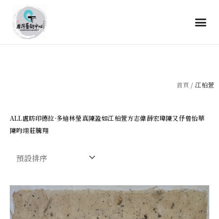
首頁
/ 江柏萱
ALL
盧昉
印德拉·多迪
林瑩真
陳盈如
江柏萱
方志偉
薛宏瑋
陳又伃
曾怡華
陳昀翊
莊騰翔