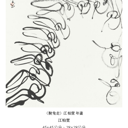
《脫兔走》江柏萱 年畫
江柏萱
45x45公分、28x28公分