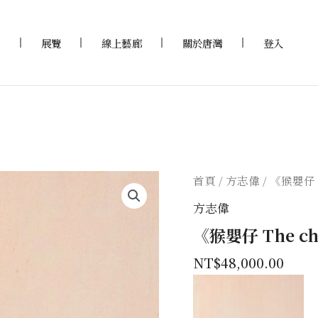
家
展覽
線上藝廊
關於唐灣
登入
首頁
/
方志偉
/ 《猴嬰仔 
方志偉
《猴嬰仔 The c
NT$
48,000.00