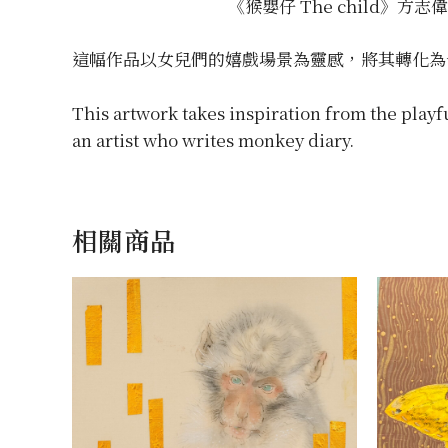
《猴嬰仔 The child》方志偉
這幅作品以女兒們的嬉戲場景為靈感，將其轉化為
This artwork takes inspiration from the playf
an artist who writes monkey diary.
相關商品