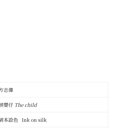
方志偉
猴嬰仔
The child
絹本設色 Ink on silk