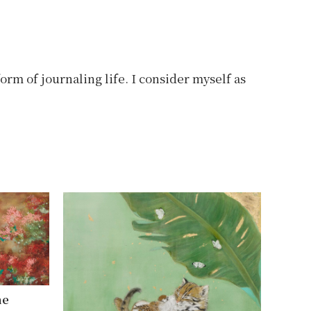
rm of journaling life. I consider myself as
he