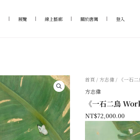
家
展覽
線上藝廊
關於唐灣
登入
首頁
/
方志偉
/ 《一石二鳥 
方志偉
《一石二鳥 Work 
NT$
72,000.00