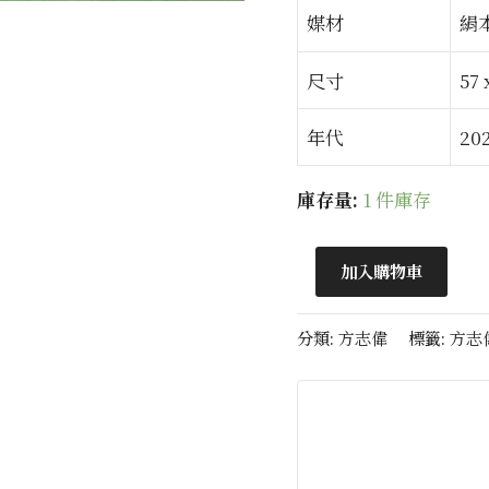
媒材
絹
尺寸
57 
年代
20
庫存量:
1 件庫存
加入購物車
分類:
方志偉
標籤:
方志