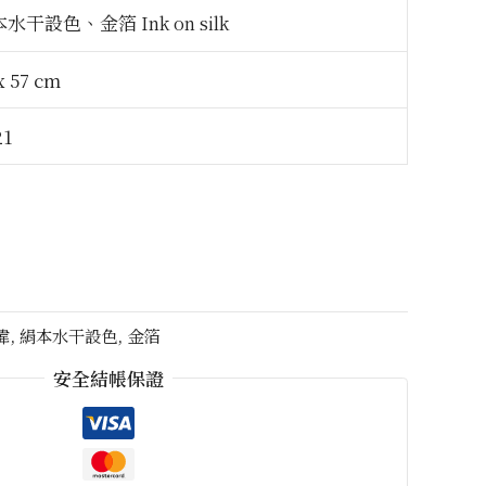
本水干設色、金箔
Ink on silk
x 57 cm
21
偉
,
絹本水干設色
,
金箔
安全結帳保證