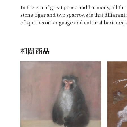
In the era of great peace and harmony, all th
stone tiger and two sparrows is that different
of species or language and cultural barriers, 
相關商品